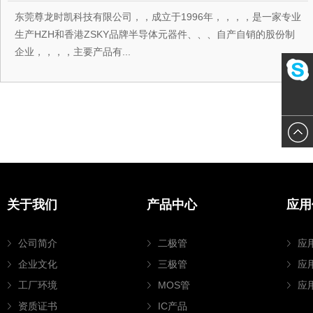
东莞尊龙时凯科技有限公司，，成立于1996年，，，，是一家专业
生产HZH和香港ZSKY品牌半导体元器件、、、自产自销的股份制
企业，，，，主要产品有...
123456
关于我们
产品中心
应用
公司简介
二极管
应
企业文化
三极管
应
工厂环境
MOS管
应
资质证书
IC产品