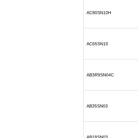
AC80SN10H
AC65SN10
AB3R9SN04C
AB35SN03
AB18SN03