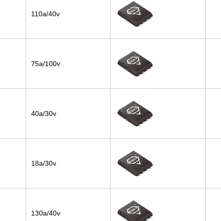
110a/40v
75a/100v
40a/30v
18a/30v
130a/40v