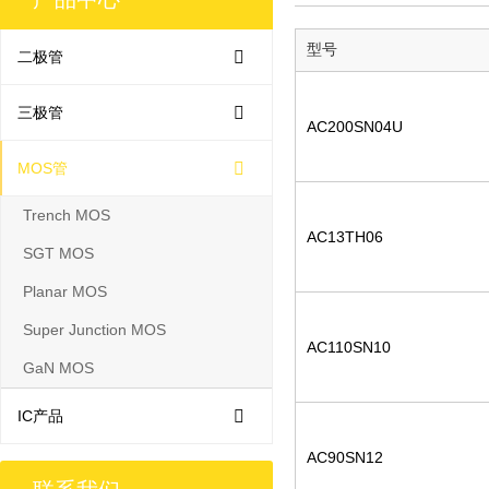
型号
二极管
三极管
AC200SN04U
MOS管
Trench MOS
AC13TH06
SGT MOS
Planar MOS
Super Junction MOS
AC110SN10
GaN MOS
IC产品
AC90SN12