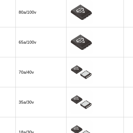
80a/100v
65a/100v
70a/40v
35a/30v
18a/30v