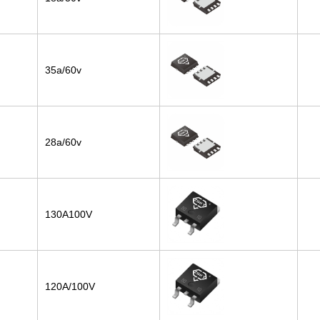
35a/60v
28a/60v
130A100V
120A/100V