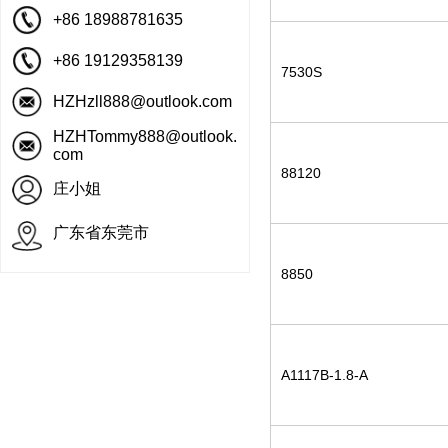
+86 18988781635
+86 19129358139
7530S
HZHzll888@outlook.com
HZHTommy888@outlook.
com
88120
庄小姐
广东省东莞市
8850
A1117B-1.8-A