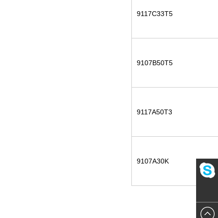
9117C33T5
9107B50T5
9117A50T3
9107A30K
123456