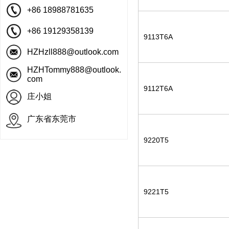
+86 18988781635
+86 19129358139
9113T6A
HZHzll888@outlook.com
HZHTommy888@outlook.
com
9112T6A
庄小姐
广东省东莞市
9220T5
9221T5