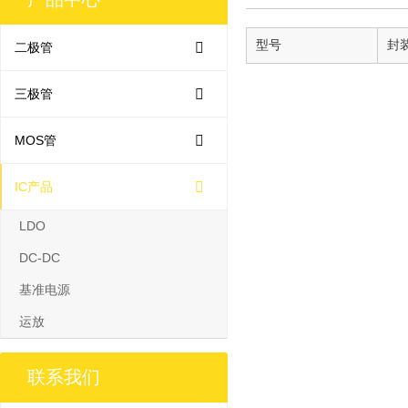
型号
封
二极管
三极管
MOS管
IC产品
LDO
DC-DC
基准电源
运放
联系我们