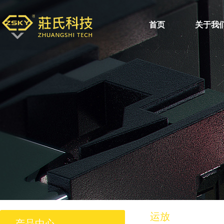
首页
关于我
运放
产品中心