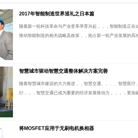
2017年智能制造世界巡礼之日本篇
随着新一轮科技革命与产业变革孕育兴起，，，智能制造正在
推动智能制造的相关战略及政策，，抢占新一轮产业发展的高地
智慧城市驱动智慧交通整体解决方案完善
随着智慧城市建设的大力推进，，智慧交通、、、、智慧医疗、、
行，，，智慧交通已成为重要的经济发展推动力，，，，更
将MOSFET应用于无刷电机换相器