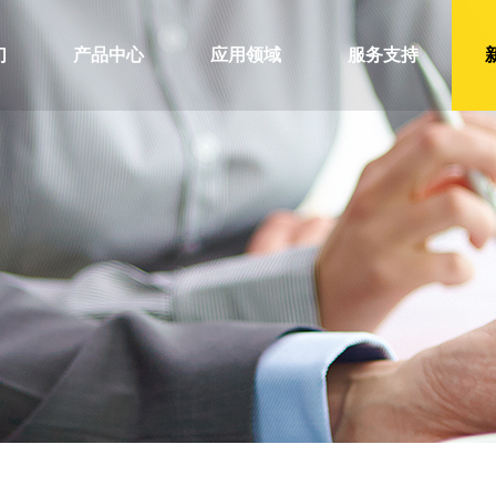
们
产品中心
应用领域
服务支持