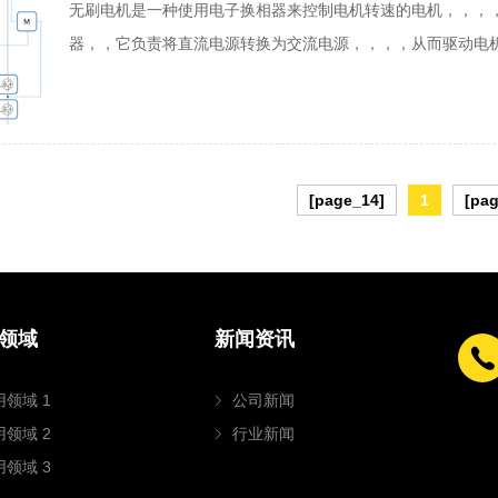
无刷电机是一种使用电子换相器来控制电机转速的电机，，，，它
器，，它负责将直流电源转换为交流电源，，，，从而驱动电机旋转。
[page_14]
1
[pa
领域
新闻资讯
用领域 1
公司新闻
用领域 2
行业新闻
用领域 3