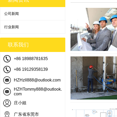
公司新闻
行业新闻
联系我们
+86 18988781635
+86 19129358139
HZHzll888@outlook.com
HZHTommy888@outlook.
com
庄小姐
广东省东莞市