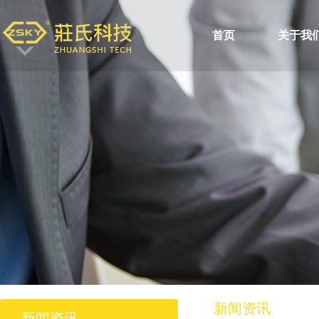
首页
关于我
新闻资讯
新闻资讯