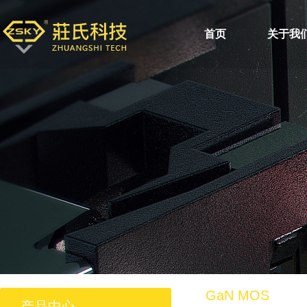
首页
关于我
GaN MOS
产品中心