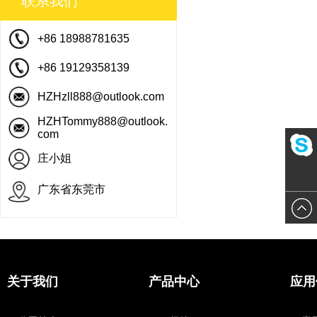
联系我们
+86 18988781635
+86 19129358139
HZHzll888@outlook.com
HZHTommy888@outlook.
com
庄小姐
123456
广东省东莞市
关于我们
产品中心
应用